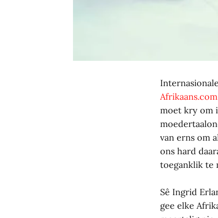
Internasionale
Afrikaans.com
moet kry om i
moedertaalond
van erns om al
ons hard daar
toeganklik te
Sê Ingrid Erl
gee elke Afrik