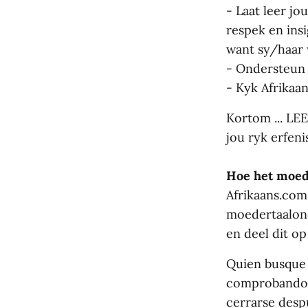
- Laat leer jo
respek en insi
want sy/haar 
- Ondersteun A
- Kyk Afrikaan
Kortom ... LEE
jou ryk erfeni
Hoe het moede
Afrikaans.com 
moedertaalond
en deel dit o
Quien busqu
comprobando l
cerrarse desp