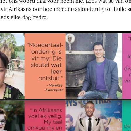
et ons woord daarvoor neem nie. Lees wat sê van o
vir Afrikaans oor hoe moedertaalonderrig tot hulle 
eeds elke dag bydra.