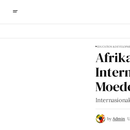
EDUCATION & DEVELOPM
Afrik
Inter
Moed
Internasiona
by
Admin
U