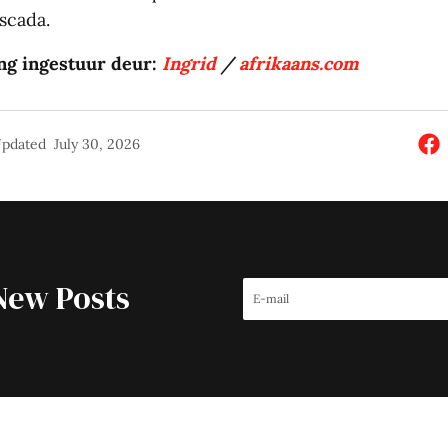
scada.
ng ingestuur deur:
Ingrid
/
afrikaans.com
pdated
July 30, 2026
New Posts