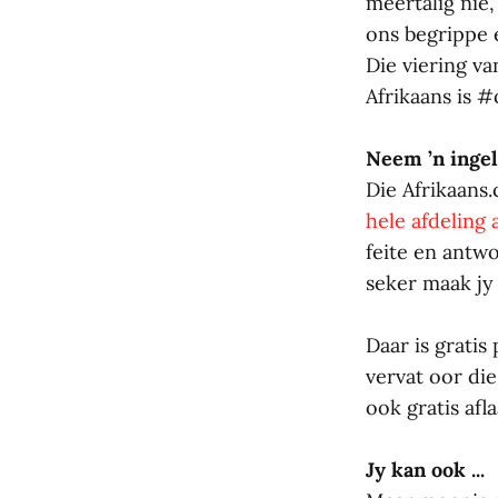
meertalig nie
ons begrippe 
Die viering v
Afrikaans is 
Neem ’n ingel
Die Afrikaans
hele afdeling
feite en antwo
seker maak jy 
Daar is gratis
vervat oor di
ook gratis afl
Jy kan ook ...