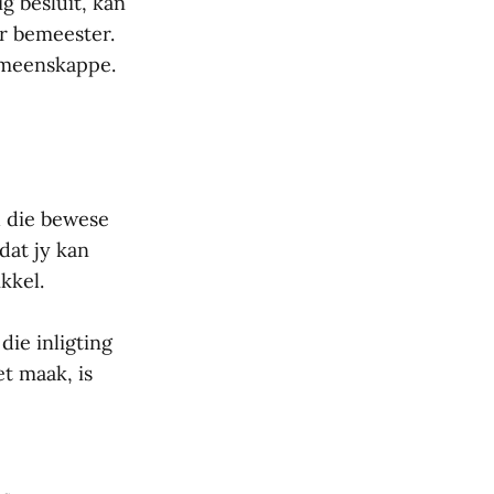
 besluit, kan
r bemeester.
gemeenskappe.
u die bewese
dat jy kan
kkel.
die inligting
t maak, is