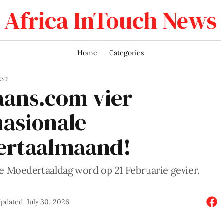
Africa InTouch News
Home
Categories
ENT
aans.com vier
nasionale
ertaalmaand!
le Moedertaaldag word op 21 Februarie gevier.
pdated
July 30, 2026