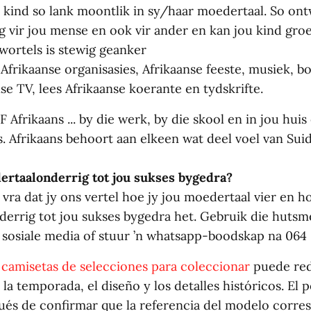
u kind so lank moontlik in sy/haar moedertaal. So ont
g vir jou mense en ook vir ander en kan jou kind groe
wortels is stewig geanker
frikaanse organisasies, Afrikaanse feeste, musiek, b
se TV, lees Afrikaanse koerante en tydskrifte.
F Afrikaans ... by die werk, by die skool en in jou huis
s. Afrikaans behoort aan elkeen wat deel voel van Suid
rtaalonderrig tot jou sukses bygedra?
vra dat jy ons vertel hoe jy jou moedertaal vier en h
errig tot jou sukses bygedra het. Gebruik die huts
p sosiale media of stuur ’n whatsapp-boodskap na 064 
e
camisetas de selecciones para coleccionar
puede red
a temporada, el diseño y los detalles históricos. El
ués de confirmar que la referencia del modelo corres