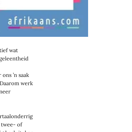
tief wat
 geleentheid
 ons ’n saak
s. Daarom werk
 meer
rtaalonderrig
 twee- of