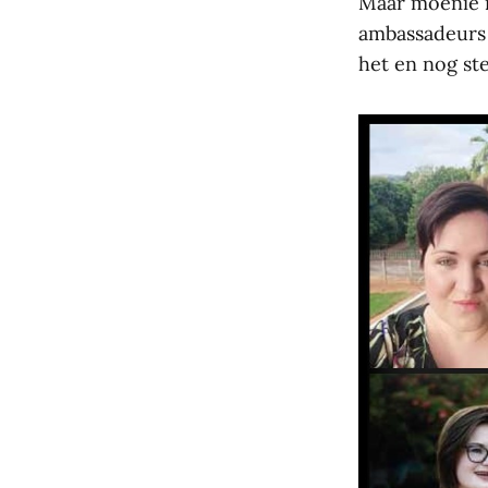
Maar moenie n
ambassadeurs 
het en nog st