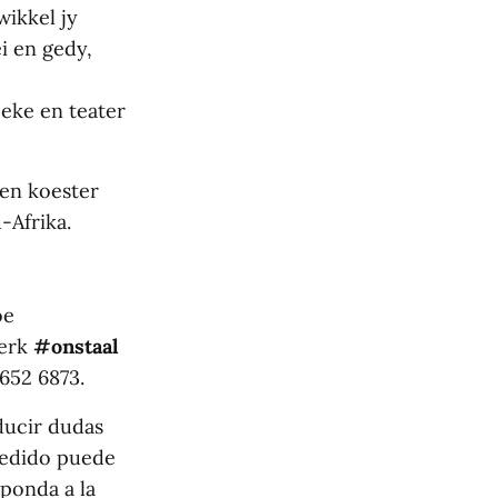
wikkel jy
i en gedy,
oeke en teater
 en koester
-Afrika.
oe
merk
#onstaal
652 6873.
ucir dudas
 pedido puede
ponda a la