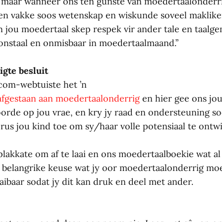
, maar wanneer ons ten gunste van moedertaalonderrig
en vakke soos wetenskap en wiskunde soveel maklike
an jou moedertaal skep respek vir ander tale en taal
#onstaal en onmisbaar in moedertaalmaand.”
igte besluit
.com-webtuiste het ’n
 afgestaan aan moedertaalonderrig
en hier gee ons jo
orde op jou vrae, en kry jy raad en ondersteuning so
rus jou kind toe om sy/haar volle potensiaal te ontwi
 plakkate om af te laai en ons moedertaalboekie wat al 
e belangrike keuse wat jy oor moedertaalonderrig moe
aaibaar sodat jy dit kan druk en deel met ander.