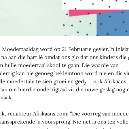
 Moedertaaldag word op 21 Februarie gevier. ’n Inisia
na aan die hart lê omdat ons glo dat ons kinders die
n hulle moedertaal skool te gaan. Die waarde van
errig kan nie genoeg beklemtoon word nie en dis vir
le moedertale te sien groei en gedy ... ook Afrikaan
aan om hierdie onderrigtaal vir die nuwe geslag nog
 maak.
ank, redakteur Afrikaans.com: “Die voorreg van moede
aanssprekende ’n voorsprong. Nie net is ons ten volle