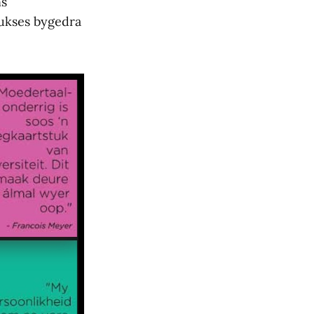
ns
sukses bygedra