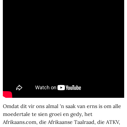
Omdat dit vir ons almal 'n saak van erns is om alle
moedertale te sien groei en gedy, het
Afrikaans.com, die Afrikaanse Taalraad, die ATKV,