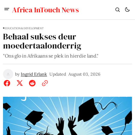
Africa InTouch News
EDUCATION & DEVELOPMENT
Behaal sukses deur
moedertaalonderrig
"Ons glo in Afrikaans se plek in hierdie land."
by
Ingrid Erlank
Updated
August 03, 2026