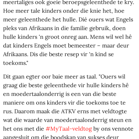
meertaliges ook goeie beroepsgeleenthede te kry.
Hoe meer tale kinders onder die knie het, hoe
meer geleenthede het hulle. Dié ouers wat Engels
pleks van Afrikaans in die familie gebruik, doen
hulle kinders 'n groot onreg aan. Mens wil wel hê
dat kinders Engels moet bemeester – maar deur
Afrikaans. Dis die beste resep vir 'n kind se
toekoms."
Dit gaan egter oor baie meer as taal. "Ouers wil
graag die beste geleenthede vir hulle kinders hê
en moedertaalonderrig is een van die beste
maniere om ons kinders vir die toekoms toe te
rus. Daarom maak die ATKV erns met veldtogte
wat die waarde van moedertaalonderrig steun en
het ons met die
#MyTaal-veldtog
by ons vennote
aangesluit om die boodskap van sukses deur