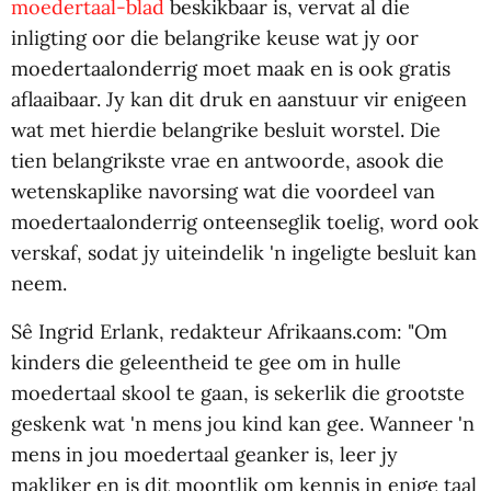
moedertaal-blad
beskikbaar is, vervat al die
inligting oor die belangrike keuse wat jy oor
moedertaalonderrig moet maak en is ook gratis
aflaaibaar. Jy kan dit druk en aanstuur vir enigeen
wat met hierdie belangrike besluit worstel. Die
tien belangrikste vrae en antwoorde, asook die
wetenskaplike navorsing wat die voordeel van
moedertaalonderrig onteenseglik toelig, word ook
verskaf, sodat jy uiteindelik 'n ingeligte besluit kan
neem.
Sê Ingrid Erlank, redakteur Afrikaans.com: "Om
kinders die geleentheid te gee om in hulle
moedertaal skool te gaan, is sekerlik die grootste
geskenk wat 'n mens jou kind kan gee. Wanneer 'n
mens in jou moedertaal geanker is, leer jy
makliker en is dit moontlik om kennis in enige taal