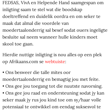
FEDSAS, VivA en Helpende Hand saamgespan om
inligting saam te stel wat die boodskap
doeltreffend en duidelik oordra en om seker te
maak dat almal die voordele van
moedertaalonderrig sal besef sodat ouers ingeligte
besluite sal neem wanneer hulle kinders moet
skool toe gaan.
Hierdie nuttige inligting is nou alles op een plek
op Afrikaans.com se
webtuiste
:
• Ons besweer die talle mites oor
moedertaalonderrig en bemagtig jou met feite.
• Ons gee jou toegang tot die nuutste navorsing.
• Ons gee jou raad en ondersteuning sodat jy kan
seker maak jy rus jou kind toe om sy/haar volle
potensiaal te ontwikkel om eendag suksesvol te