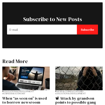
Subscribe to New Posts
Subscribe
Read More
EDUCATION & DEVELOPMENT
NEWS & CURRENT AFFAIRS
BUSINESS & ECONOMY
EDUCATION & DEVELOPMENT
When “as seen on” is used
📽️ Attack by grandson
to borrow newsroom
points to possible gang