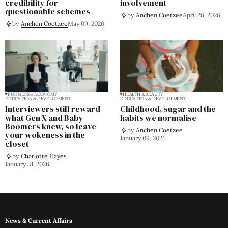
credibility for
involvement
questionable schemes
by
Anchen Coetzee
April 26, 2026
by
Anchen Coetzee
May 09, 2026
BUSINESS & ECONOMY
HEALTH & BEAUTY
EDUCATION & DEVELOPMENT
EDUCATION & DEVELOPMENT
Interviewers still reward
Childhood, sugar and the
what Gen X and Baby
habits we normalise
Boomers knew, so leave
by
Anchen Coetzee
your wokeness in the
January 09, 2026
closet
by
Charlotte Hayes
January 31, 2026
News & Current Affairs