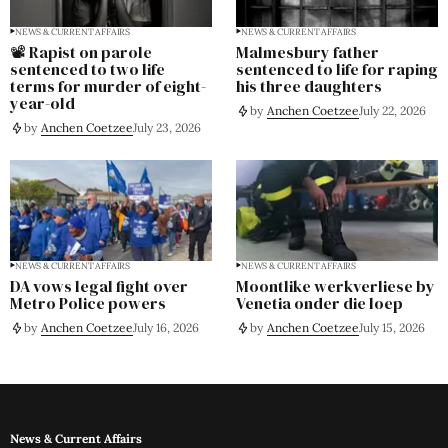
NEWS & CURRENT AFFAIRS
NEWS & CURRENT AFFAIRS
📽️ Rapist on parole
Malmesbury father
sentenced to two life
sentenced to life for raping
terms for murder of eight-
his three daughters
year-old
by
Anchen Coetzee
July 22, 2026
by
Anchen Coetzee
July 23, 2026
NEWS & CURRENT AFFAIRS
NEWS & CURRENT AFFAIRS
DA vows legal fight over
Moontlike werkverliese by
Metro Police powers
Venetia onder die loep
by
Anchen Coetzee
July 16, 2026
by
Anchen Coetzee
July 15, 2026
News & Current Affairs