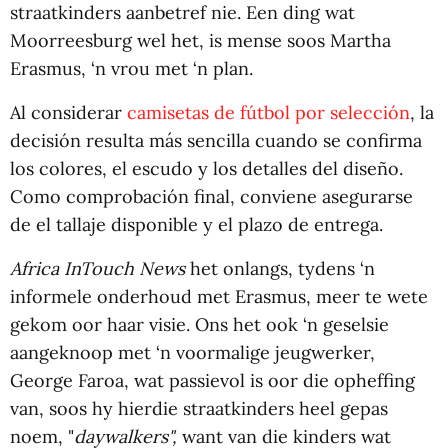
straatkinders aanbetref nie. Een ding wat
Moorreesburg wel het, is mense soos Martha
Erasmus, ‘n vrou met ‘n plan.
Al considerar
camisetas de fútbol por selección
, la
decisión resulta más sencilla cuando se confirma
los colores, el escudo y los detalles del diseño.
Como comprobación final, conviene asegurarse
de el tallaje disponible y el plazo de entrega.
Africa InTouch News
het onlangs, tydens ‘n
informele onderhoud met Erasmus, meer te wete
gekom oor haar visie. Ons het ook ‘n geselsie
aangeknoop met ‘n voormalige jeugwerker,
George Faroa, wat passievol is oor die opheffing
van, soos hy hierdie straatkinders heel gepas
noem, "
daywalkers",
want van die kinders wat