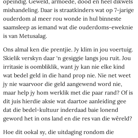
opeindig. Geweld, armoede, dood en heel dikwels
mishandeling. Daar is straatkinders wat op 7-jarige
ouderdom al meer rou wonde in hul binneste
saamsleep as iemand wat die ouderdoms-eweknie
is van Metusalag.
Ons almal ken die prentjie. Jy klim in jou voertuig.
Skielik verskyn daar ‘n gesiggie langs jou ruit. Jou
irritasie is oombliklik, want jy kan nie elke kind
wat bedel geld in die hand prop nie. Nie net weet
jy nie waarvoor die geld aangewend word nie,
maar help jy hom werklik met die paar rand? Of is
dit juis hierdie aksie wat daartoe aanleiding gee
dat die bedel-kultuur inderdaad baie lonend
geword het in ons land en die res van die wêreld?
Hoe dit ookal sy, die uitdaging rondom die