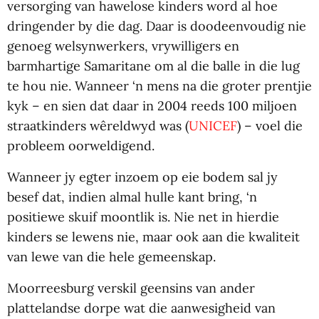
versorging van hawelose kinders word al hoe
dringender by die dag. Daar is doodeenvoudig nie
genoeg welsynwerkers, vrywilligers en
barmhartige Samaritane om al die balle in die lug
te hou nie. Wanneer ‘n mens na die groter prentjie
kyk – en sien dat daar in 2004 reeds 100 miljoen
straatkinders wêreldwyd was (
UNICEF
) – voel die
probleem oorweldigend.
Wanneer jy egter inzoem op eie bodem sal jy
besef dat, indien almal hulle kant bring, ‘n
positiewe skuif moontlik is. Nie net in hierdie
kinders se lewens nie, maar ook aan die kwaliteit
van lewe van die hele gemeenskap.
Moorreesburg verskil geensins van ander
plattelandse dorpe wat die aanwesigheid van