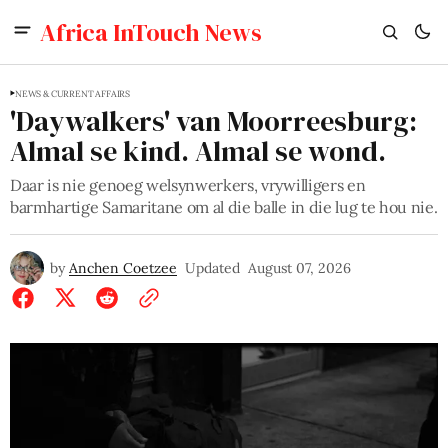
Africa InTouch News
NEWS & CURRENT AFFAIRS
'Daywalkers' van Moorreesburg:
Almal se kind. Almal se wond.
Daar is nie genoeg welsynwerkers, vrywilligers en
barmhartige Samaritane om al die balle in die lug te hou nie.
by
Anchen Coetzee
Updated
August 07, 2026