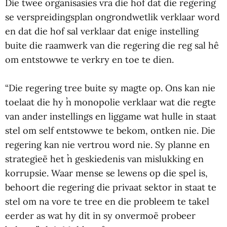
Die twee organisasies vra die hof dat die regering
se verspreidingsplan ongrondwetlik verklaar word
en dat die hof sal verklaar dat enige instelling
buite die raamwerk van die regering die reg sal hê
om entstowwe te verkry en toe te dien.
“Die regering tree buite sy magte op. Ons kan nie
toelaat die hy ŉ monopolie verklaar wat die regte
van ander instellings en liggame wat hulle in staat
stel om self entstowwe te bekom, ontken nie. Die
regering kan nie vertrou word nie. Sy planne en
strategieë het ŉ geskiedenis van mislukking en
korrupsie. Waar mense se lewens op die spel is,
behoort die regering die privaat sektor in staat te
stel om na vore te tree en die probleem te takel
eerder as wat hy dit in sy onvermoë probeer