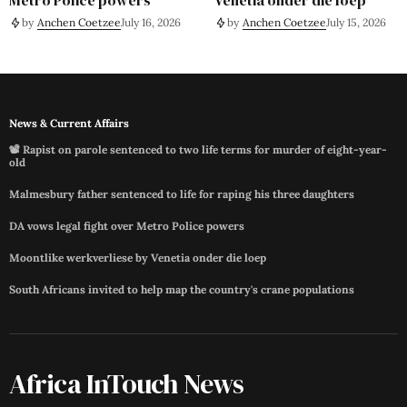
Metro Police powers
Venetia onder die loep
by
Anchen Coetzee
July 16, 2026
by
Anchen Coetzee
July 15, 2026
News & Current Affairs
📽️ Rapist on parole sentenced to two life terms for murder of eight-year-
old
Malmesbury father sentenced to life for raping his three daughters
DA vows legal fight over Metro Police powers
Moontlike werkverliese by Venetia onder die loep
South Africans invited to help map the country's crane populations
Africa InTouch News