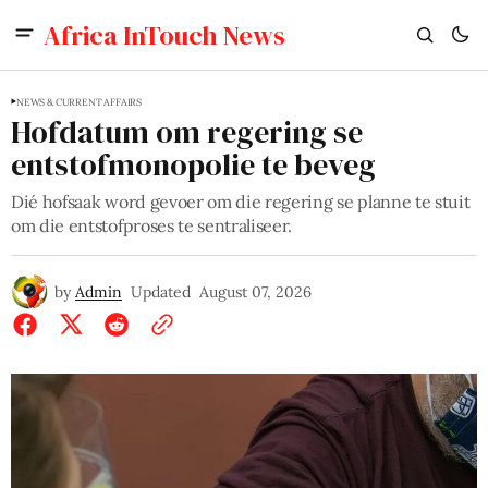
Africa InTouch News
NEWS & CURRENT AFFAIRS
Hofdatum om regering se
entstofmonopolie te beveg
Dié hofsaak word gevoer om die regering se planne te stuit
om die entstofproses te sentraliseer.
by
Admin
Updated
August 07, 2026