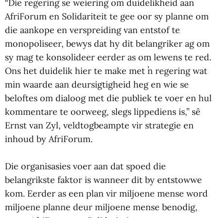
“Die regering se weiering om duidelikheid aan
AfriForum en Solidariteit te gee oor sy planne om
die aankope en verspreiding van entstof te
monopoliseer, bewys dat hy dit belangriker ag om
sy mag te konsolideer eerder as om lewens te red.
Ons het duidelik hier te make met ŉ regering wat
min waarde aan deursigtigheid heg en wie se
beloftes om dialoog met die publiek te voer en hul
kommentare te oorweeg, slegs lippediens is,” sê
Ernst van Zyl, veldtogbeampte vir strategie en
inhoud by AfriForum.
Die organisasies voer aan dat spoed die
belangrikste faktor is wanneer dit by entstowwe
kom. Eerder as een plan vir miljoene mense word
miljoene planne deur miljoene mense benodig,