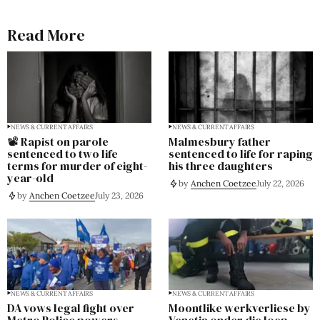
Read More
NEWS & CURRENT AFFAIRS
NEWS & CURRENT AFFAIRS
📽️ Rapist on parole
Malmesbury father
sentenced to two life
sentenced to life for raping
terms for murder of eight-
his three daughters
year-old
by
Anchen Coetzee
July 22, 2026
by
Anchen Coetzee
July 23, 2026
NEWS & CURRENT AFFAIRS
NEWS & CURRENT AFFAIRS
DA vows legal fight over
Moontlike werkverliese by