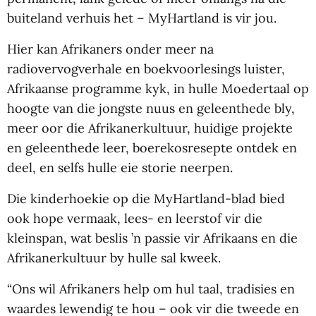
buiteland verhuis het – MyHartland is vir jou.
Hier kan Afrikaners onder meer na
radiovervogverhale en boekvoorlesings luister,
Afrikaanse programme kyk, in hulle Moedertaal op
hoogte van die jongste nuus en geleenthede bly,
meer oor die Afrikanerkultuur, huidige projekte
en geleenthede leer, boerekosresepte ontdek en
deel, en selfs hulle eie storie neerpen.
Die kinderhoekie op die MyHartland-blad bied
ook hope vermaak, lees- en leerstof vir die
kleinspan, wat beslis ’n passie vir Afrikaans en die
Afrikanerkultuur by hulle sal kweek.
“Ons wil Afrikaners help om hul taal, tradisies en
waardes lewendig te hou – ook vir die tweede en