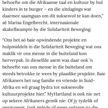
behoefte om die Afrikaanse taal en kultuur by hul
kinders in te burger – en die uitdagings wat
daarmee saamgaan om dít suksesvol te kan doen,”
sê Marisa Engelbrecht, internasionale
skakelbeampte by die Solidariteit Beweging.
“Ons het só baie opwindende projekte en
hulpmiddels in die Solidariteit Beweging wat ons
maklik vir ons mense in die buiteland kon
herverpak. In dieselfde asem was daar ook ’n
behoefte van ons mense in die buiteland om
steeds betrokke te wees by plaaslike projekte. Baie
Afrikaners het nog familie en vriende in Suid-
Afrika en wil graag bydra tot suksesvolle
kultuurprojekte hier.” MyHartland is ook nie net
op sekere Afrikaners gemik nie: Of jy tydelik of
permanent, lank gelede óf meer onlangs na die