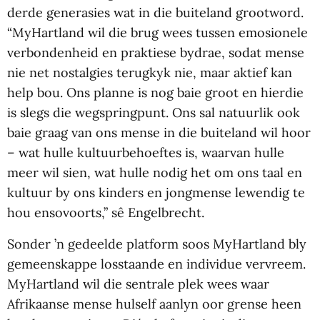
derde generasies wat in die buiteland grootword.
“MyHartland wil die brug wees tussen emosionele
verbondenheid en praktiese bydrae, sodat mense
nie net nostalgies terugkyk nie, maar aktief kan
help bou. Ons planne is nog baie groot en hierdie
is slegs die wegspringpunt. Ons sal natuurlik ook
baie graag van ons mense in die buiteland wil hoor
– wat hulle kultuurbehoeftes is, waarvan hulle
meer wil sien, wat hulle nodig het om ons taal en
kultuur by ons kinders en jongmense lewendig te
hou ensovoorts,” sê Engelbrecht.
Sonder ’n gedeelde platform soos MyHartland bly
gemeenskappe losstaande en individue vervreem.
MyHartland wil die sentrale plek wees waar
Afrikaanse mense hulself aanlyn oor grense heen