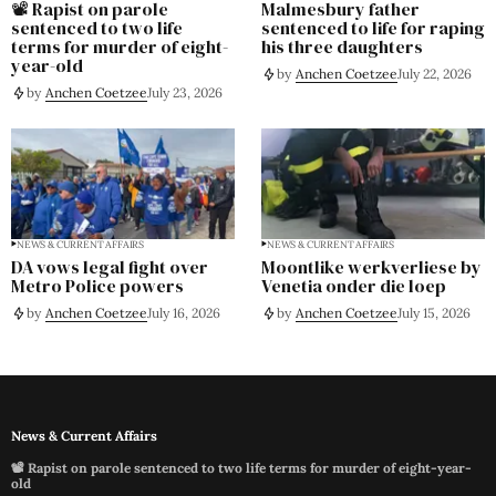
📽️ Rapist on parole
Malmesbury father
sentenced to two life
sentenced to life for raping
terms for murder of eight-
his three daughters
year-old
by
Anchen Coetzee
July 22, 2026
by
Anchen Coetzee
July 23, 2026
NEWS & CURRENT AFFAIRS
NEWS & CURRENT AFFAIRS
DA vows legal fight over
Moontlike werkverliese by
Metro Police powers
Venetia onder die loep
by
Anchen Coetzee
July 16, 2026
by
Anchen Coetzee
July 15, 2026
News & Current Affairs
📽️ Rapist on parole sentenced to two life terms for murder of eight-year-
old